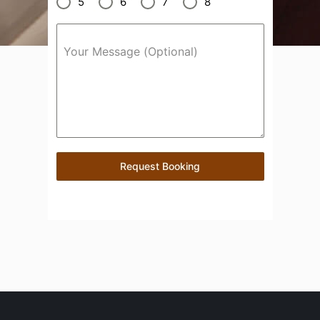
5
6
7
8
Your Message (Optional)
Request Booking