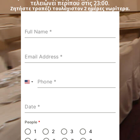
τελειώνει περίπου στις 23:00.
Ζητήστε τραπέζι τουλάχιστον 2 ημέρες νωρίτερα.
Full Name
*
Email Address
*
Phone
*
United States +1
Date
*
People
*
1
2
3
4