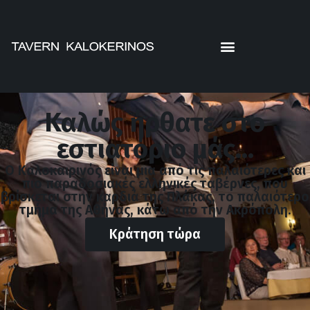
Καλώς ήρθατε στο
εστιατόριο μάς...
Ο Καλοκαιρινός είναι μια από τις παλαιότερες και
πιο παραδοσιακές ελληνικές ταβέρνες, που
βρίσκεται στην καρδιά της Πλάκας, το παλαιότερο
τμήμα της Αθήνας, κάτω από την Ακρόπολη.
Κράτηση τώρα